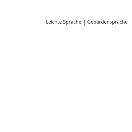
Newsroom
Pressemitteilungen
Öffentliche Zustellungen
Leichte Sprache
|
Gebärdensprache