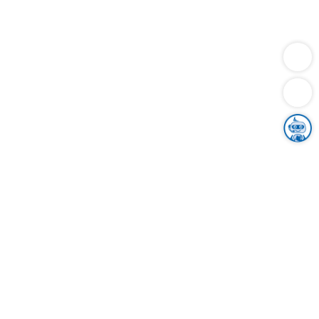
Dienstleistungen
Bauen
Lebensunterhalt & Soziales
Verkehr
Familie
Migration & Integration
Sicherheit & Ordnung
Wirtschaft
Gesundheit
Umwelt
Unsere Ämter
Landkreis & Verwaltung
Der Ortenaukreis
Gesundheit, Sicherheit & Soziales
Bildung
Zuwanderung
Ländlicher Raum
Klimaschutz
Tourismus
Bekanntmachungen
Gleichstellung von Frauen und Männern
Grenzüberschreitende Zusammenarbeit
Kreistag
Kreistagsinformationssystem
Kreisrecht
Kreistagswahl
Karriere
Stellenangebote
Eventkalender
Ausbildung
Studium
Praktikum
Freiwilligendienst
Unser Leitbild