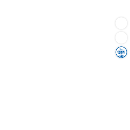
Dienstleistungen
Bauen
Lebensunterhalt & Soziales
Verkehr
Familie
Migration & Integration
Sicherheit & Ordnung
Wirtschaft
Gesundheit
Umwelt
Unsere Ämter
Landkreis & Verwaltung
Der Ortenaukreis
Gesundheit, Sicherheit & Soziales
Bildung
Zuwanderung
Ländlicher Raum
Klimaschutz
Tourismus
Bekanntmachungen
Gleichstellung von Frauen und Männern
Grenzüberschreitende Zusammenarbeit
Kreistag
Kreistagsinformationssystem
Kreisrecht
Kreistagswahl
Karriere
Stellenangebote
Eventkalender
Ausbildung
Studium
Praktikum
Freiwilligendienst
Unser Leitbild