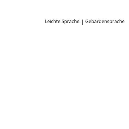
Newsroom
Pressemitteilungen
Öffentliche Zustellungen
Leichte Sprache
|
Gebärdensprache