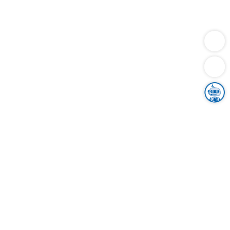
Dienstleistungen
Bauen
Lebensunterhalt & Soziales
Verkehr
Familie
Migration & Integration
Sicherheit & Ordnung
Wirtschaft
Gesundheit
Umwelt
Unsere Ämter
Landkreis & Verwaltung
Der Ortenaukreis
Gesundheit, Sicherheit & Soziales
Bildung
Zuwanderung
Ländlicher Raum
Klimaschutz
Tourismus
Bekanntmachungen
Gleichstellung von Frauen und Männern
Grenzüberschreitende Zusammenarbeit
Kreistag
Kreistagsinformationssystem
Kreisrecht
Kreistagswahl
Karriere
Stellenangebote
Eventkalender
Ausbildung
Studium
Praktikum
Freiwilligendienst
Unser Leitbild