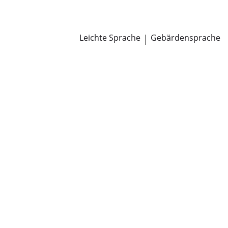
Newsroom
Pressemitteilungen
Öffentliche Zustellungen
Leichte Sprache
|
Gebärdensprache