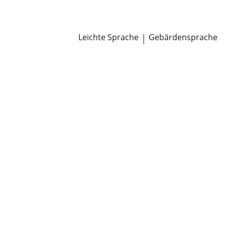
Newsroom
Pressemitteilungen
Öffentliche Zustellungen
Leichte Sprache
|
Gebärdensprache