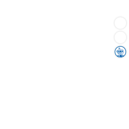
Dienstleistungen
Bauen
Lebensunterhalt & Soziales
Verkehr
Familie
Migration & Integration
Sicherheit & Ordnung
Wirtschaft
Gesundheit
Umwelt
Unsere Ämter
Landkreis & Verwaltung
Der Ortenaukreis
Gesundheit, Sicherheit & Soziales
Bildung
Zuwanderung
Ländlicher Raum
Klimaschutz
Tourismus
Bekanntmachungen
Gleichstellung von Frauen und Männern
Grenzüberschreitende Zusammenarbeit
Kreistag
Kreistagsinformationssystem
Kreisrecht
Kreistagswahl
Karriere
Stellenangebote
Eventkalender
Ausbildung
Studium
Praktikum
Freiwilligendienst
Unser Leitbild