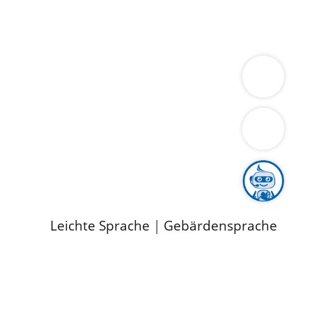
ung
Wirtschaft
Gesundheit
Umwelt
limaschutz
Tourismus
Bekanntmachungen
ild
Leichte Sprache
|
Gebärdensprache