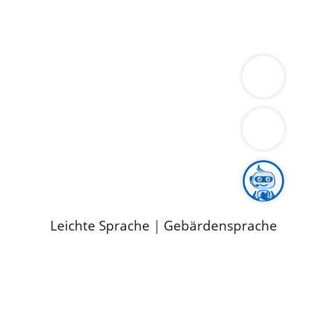
ung
Wirtschaft
Gesundheit
Umwelt
limaschutz
Tourismus
Bekanntmachungen
ild
Leichte Sprache
|
Gebärdensprache