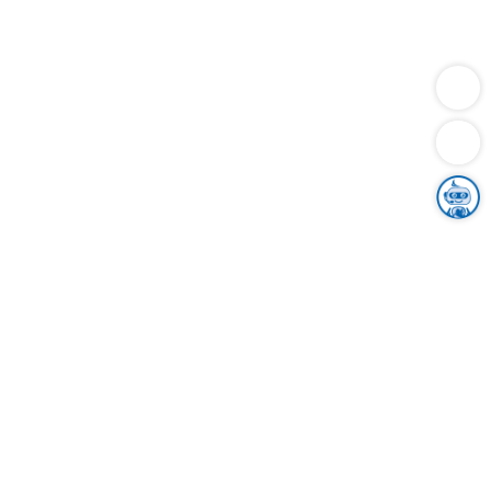
Dienstleistungen
Bauen
Lebensunterhalt & Soziales
Verkehr
Familie
Migration & Integration
Sicherheit & Ordnung
Wirtschaft
Gesundheit
Umwelt
Unsere Ämter
Landkreis & Verwaltung
Der Ortenaukreis
Gesundheit, Sicherheit & Soziales
Bildung
Zuwanderung
Ländlicher Raum
Klimaschutz
Tourismus
Bekanntmachungen
Gleichstellung von Frauen und Männern
Grenzüberschreitende Zusammenarbeit
Kreistag
Kreistagsinformationssystem
Kreisrecht
Kreistagswahl
Karriere
Stellenangebote
Eventkalender
Ausbildung
Studium
Praktikum
Freiwilligendienst
Unser Leitbild