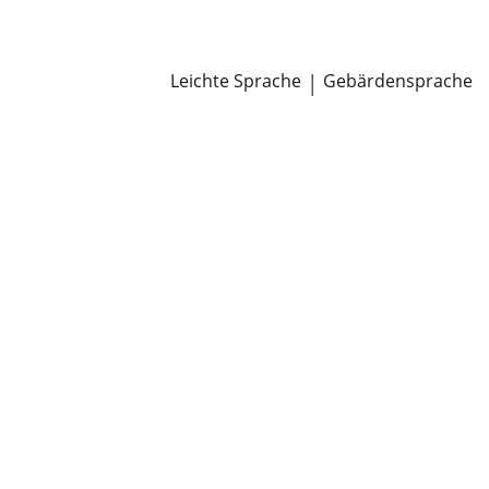
Newsroom
Pressemitteilungen
Öffentliche Zustellungen
Leichte Sprache
|
Gebärdensprache