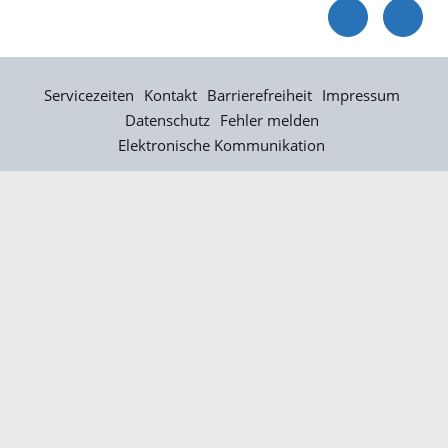
Servicezeiten
Kontakt
Barrierefreiheit
Impressum
Datenschutz
Fehler melden
Elektronische Kommunikation
Kontakt
Landratsamt Ortenaukreis
Badstraße 20
77652 Offenburg
Telefon: 0781 805-0
Fax: 0781 805-1211
E-Mail senden