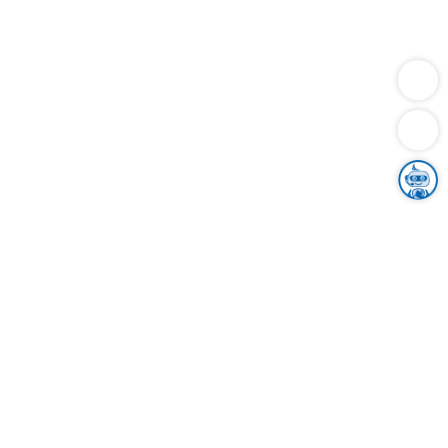
Dienstleistungen
Bauen
Lebensunterhalt & Soziales
Verkehr
Familie
Migration & Integration
Sicherheit & Ordnung
Wirtschaft
Gesundheit
Umwelt
Unsere Ämter
Landkreis & Verwaltung
Der Ortenaukreis
Gesundheit, Sicherheit & Soziales
Bildung
Zuwanderung
Ländlicher Raum
Klimaschutz
Tourismus
Bekanntmachungen
Gleichstellung von Frauen und Männern
Grenzüberschreitende Zusammenarbeit
Kreistag
Kreistagsinformationssystem
Kreisrecht
Kreistagswahl
Karriere
Stellenangebote
Eventkalender
Ausbildung
Studium
Praktikum
Freiwilligendienst
Unser Leitbild