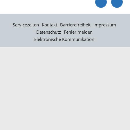
Servicezeiten
Kontakt
Barrierefreiheit
Impressum
Datenschutz
Fehler melden
Elektronische Kommunikation
Kontakt
Landratsamt Ortenaukreis
Badstraße 20
77652 Offenburg
Telefon: 0781 805-0
Fax: 0781 805-1211
E-Mail senden