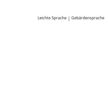
Newsroom
Pressemitteilungen
Öffentliche Zustellungen
Leichte Sprache
|
Gebärdensprache