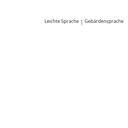
Newsroom
Pressemitteilungen
Öffentliche Zustellungen
Leichte Sprache
|
Gebärdensprache