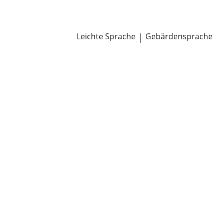
Newsroom
Pressemitteilungen
Öffentliche Zustellungen
Leichte Sprache
|
Gebärdensprache