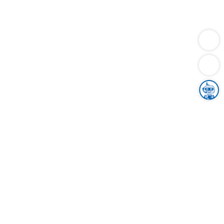
Dienstleistungen
Bauen
Lebensunterhalt & Soziales
Verkehr
Familie
Migration & Integration
Sicherheit & Ordnung
Wirtschaft
Gesundheit
Umwelt
Unsere Ämter
Landkreis & Verwaltung
Der Ortenaukreis
Gesundheit, Sicherheit & Soziales
Bildung
Zuwanderung
Ländlicher Raum
Klimaschutz
Tourismus
Bekanntmachungen
Gleichstellung von Frauen und Männern
Grenzüberschreitende Zusammenarbeit
Kreistag
Kreistagsinformationssystem
Kreisrecht
Kreistagswahl
Karriere
Stellenangebote
Eventkalender
Ausbildung
Studium
Praktikum
Freiwilligendienst
Unser Leitbild