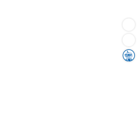
Dienstleistungen
Bauen
Lebensunterhalt & Soziales
Verkehr
Familie
Migration & Integration
Sicherheit & Ordnung
Wirtschaft
Gesundheit
Umwelt
Unsere Ämter
Landkreis & Verwaltung
Der Ortenaukreis
Gesundheit, Sicherheit & Soziales
Bildung
Zuwanderung
Ländlicher Raum
Klimaschutz
Tourismus
Bekanntmachungen
Gleichstellung von Frauen und Männern
Grenzüberschreitende Zusammenarbeit
Kreistag
Kreistagsinformationssystem
Kreisrecht
Kreistagswahl
Karriere
Stellenangebote
Eventkalender
Ausbildung
Studium
Praktikum
Freiwilligendienst
Unser Leitbild