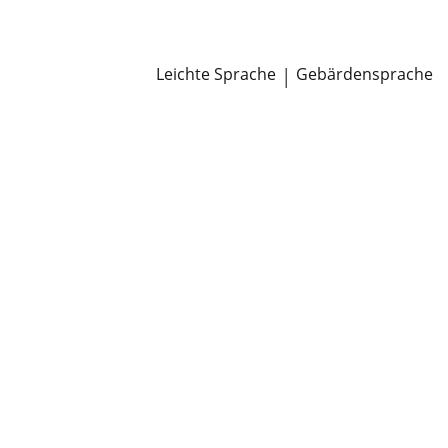
Newsroom
Pressemitteilungen
Öffentliche Zustellungen
Leichte Sprache
|
Gebärdensprache