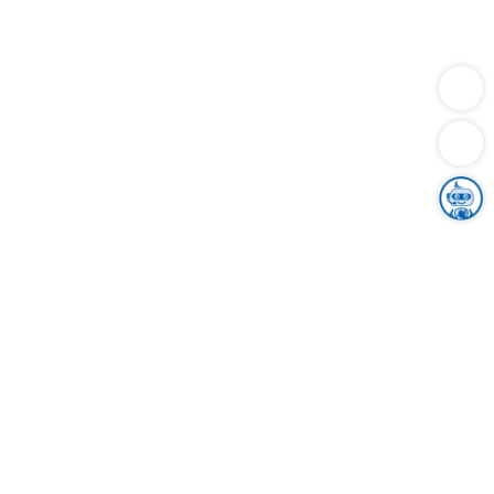
Dienstleistungen
Bauen
Lebensunterhalt & Soziales
Verkehr
Familie
Migration & Integration
Sicherheit & Ordnung
Wirtschaft
Gesundheit
Umwelt
Unsere Ämter
Landkreis & Verwaltung
Der Ortenaukreis
Gesundheit, Sicherheit & Soziales
Bildung
Zuwanderung
Ländlicher Raum
Klimaschutz
Tourismus
Bekanntmachungen
Gleichstellung von Frauen und Männern
Grenzüberschreitende Zusammenarbeit
Kreistag
Kreistagsinformationssystem
Kreisrecht
Kreistagswahl
Karriere
Stellenangebote
Eventkalender
Ausbildung
Studium
Praktikum
Freiwilligendienst
Unser Leitbild