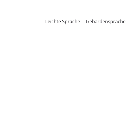
Newsroom
Pressemitteilungen
Öffentliche Zustellungen
Leichte Sprache
|
Gebärdensprache