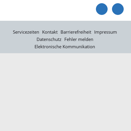
Servicezeiten
Kontakt
Barrierefreiheit
Impressum
Datenschutz
Fehler melden
Elektronische Kommunikation
Kontakt
Landratsamt Ortenaukreis
Badstraße 20
77652 Offenburg
Telefon: 0781 805-0
Fax: 0781 805-1211