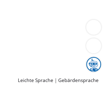
ung
Wirtschaft
Gesundheit
Umwelt
limaschutz
Tourismus
Bekanntmachungen
ild
Leichte Sprache
|
Gebärdensprache