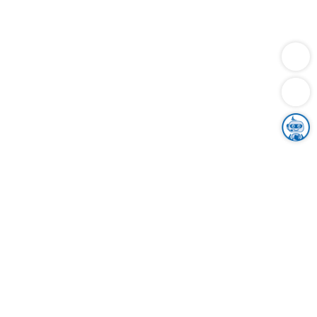
Dienstleistungen
Bauen
Lebensunterhalt & Soziales
Verkehr
Familie
Migration & Integration
Sicherheit & Ordnung
Wirtschaft
Gesundheit
Umwelt
Unsere Ämter
Landkreis & Verwaltung
Der Ortenaukreis
Gesundheit, Sicherheit & Soziales
Bildung
Zuwanderung
Ländlicher Raum
Klimaschutz
Tourismus
Bekanntmachungen
Gleichstellung von Frauen und Männern
Grenzüberschreitende Zusammenarbeit
Kreistag
Kreistagsinformationssystem
Kreisrecht
Kreistagswahl
Karriere
Stellenangebote
Eventkalender
Ausbildung
Studium
Praktikum
Freiwilligendienst
Unser Leitbild