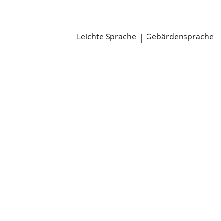
Newsroom
Pressemitteilungen
Öffentliche Zustellungen
Leichte Sprache
|
Gebärdensprache