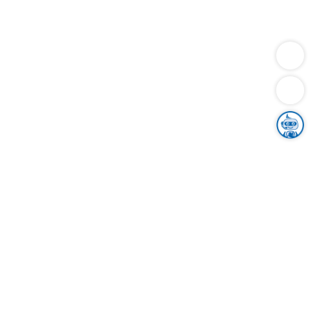
Dienstleistungen
Bauen
Lebensunterhalt & Soziales
Verkehr
Familie
Migration & Integration
Sicherheit & Ordnung
Wirtschaft
Gesundheit
Umwelt
Unsere Ämter
Landkreis & Verwaltung
Der Ortenaukreis
Gesundheit, Sicherheit & Soziales
Bildung
Zuwanderung
Ländlicher Raum
Klimaschutz
Tourismus
Bekanntmachungen
Gleichstellung von Frauen und Männern
Grenzüberschreitende Zusammenarbeit
Kreistag
Kreistagsinformationssystem
Kreisrecht
Kreistagswahl
Karriere
Stellenangebote
Eventkalender
Ausbildung
Studium
Praktikum
Freiwilligendienst
Unser Leitbild