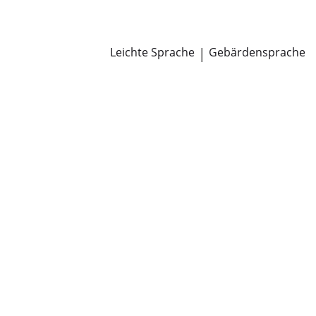
Newsroom
Pressemitteilungen
Öffentliche Zustellungen
Leichte Sprache
|
Gebärdensprache