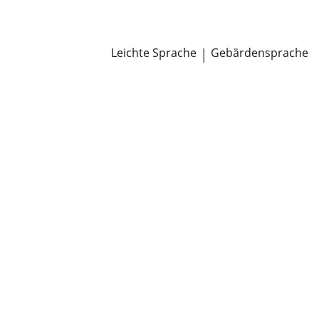
Newsroom
Pressemitteilungen
Öffentliche Zustellungen
Leichte Sprache
|
Gebärdensprache