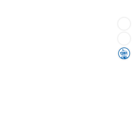
Dienstleistungen
Bauen
Lebensunterhalt & Soziales
Verkehr
Familie
Migration & Integration
Sicherheit & Ordnung
Wirtschaft
Gesundheit
Umwelt
Unsere Ämter
Landkreis & Verwaltung
Der Ortenaukreis
Gesundheit, Sicherheit & Soziales
Bildung
Zuwanderung
Ländlicher Raum
Klimaschutz
Tourismus
Bekanntmachungen
Gleichstellung von Frauen und Männern
Grenzüberschreitende Zusammenarbeit
Kreistag
Kreistagsinformationssystem
Kreisrecht
Kreistagswahl
Karriere
Stellenangebote
Eventkalender
Ausbildung
Studium
Praktikum
Freiwilligendienst
Unser Leitbild