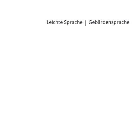
Newsroom
Pressemitteilungen
Öffentliche Zustellungen
Leichte Sprache
|
Gebärdensprache