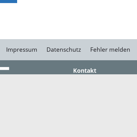
Impressum
Datenschutz
Fehler melden
Kontakt
Landratsamt Ortenauk
Badstraße 20
77652 Offenburg
Telefon: 0781 805-0
Fax: 0781 805-1211
E-Mail senden