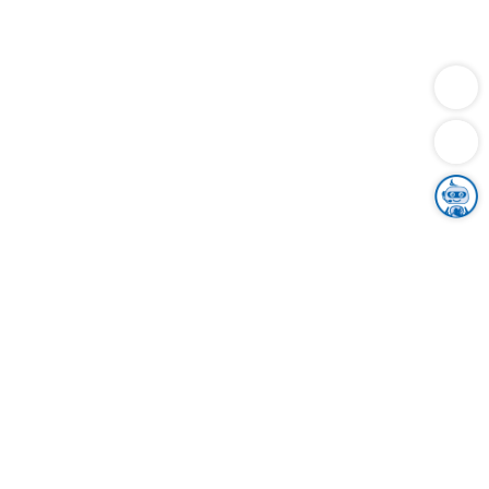
Dienstleistungen
Bauen
Lebensunterhalt & Soziales
Verkehr
Familie
Migration & Integration
Sicherheit & Ordnung
Wirtschaft
Gesundheit
Umwelt
Unsere Ämter
Landkreis & Verwaltung
Der Ortenaukreis
Gesundheit, Sicherheit & Soziales
Bildung
Zuwanderung
Ländlicher Raum
Klimaschutz
Tourismus
Bekanntmachungen
Gleichstellung von Frauen und Männern
Grenzüberschreitende Zusammenarbeit
Kreistag
Kreistagsinformationssystem
Kreisrecht
Kreistagswahl
Karriere
Stellenangebote
Eventkalender
Ausbildung
Studium
Praktikum
Freiwilligendienst
Unser Leitbild