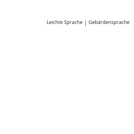
Newsroom
Pressemitteilungen
Öffentliche Zustellungen
Leichte Sprache
|
Gebärdensprache