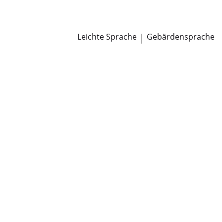
Newsroom
Pressemitteilungen
Öffentliche Zustellungen
Leichte Sprache
|
Gebärdensprache