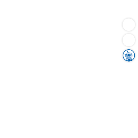
Dienstleistungen
Bauen
Lebensunterhalt & Soziales
Verkehr
Familie
Migration & Integration
Sicherheit & Ordnung
Wirtschaft
Gesundheit
Umwelt
Unsere Ämter
Landkreis & Verwaltung
Der Ortenaukreis
Gesundheit, Sicherheit & Soziales
Bildung
Zuwanderung
Ländlicher Raum
Klimaschutz
Tourismus
Bekanntmachungen
Gleichstellung von Frauen und Männern
Grenzüberschreitende Zusammenarbeit
Kreistag
Kreistagsinformationssystem
Kreisrecht
Kreistagswahl
Karriere
Stellenangebote
Eventkalender
Ausbildung
Studium
Praktikum
Freiwilligendienst
Unser Leitbild