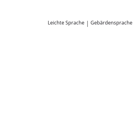
Newsroom
Pressemitteilungen
Öffentliche Zustellungen
Leichte Sprache
|
Gebärdensprache