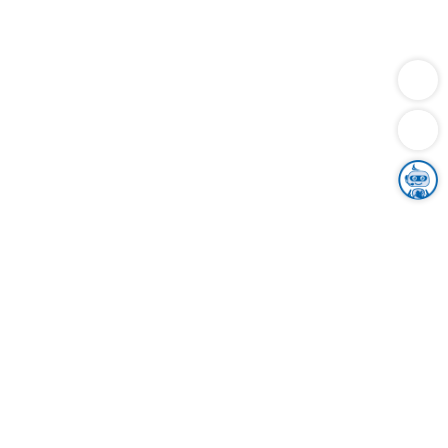
Dienstleistungen
Bauen
Lebensunterhalt & Soziales
Verkehr
Familie
Migration & Integration
Sicherheit & Ordnung
Wirtschaft
Gesundheit
Umwelt
Unsere Ämter
Landkreis & Verwaltung
Der Ortenaukreis
Gesundheit, Sicherheit & Soziales
Bildung
Zuwanderung
Ländlicher Raum
Klimaschutz
Tourismus
Bekanntmachungen
Gleichstellung von Frauen und Männern
Grenzüberschreitende Zusammenarbeit
Kreistag
Kreistagsinformationssystem
Kreisrecht
Kreistagswahl
Karriere
Stellenangebote
Eventkalender
Ausbildung
Studium
Praktikum
Freiwilligendienst
Unser Leitbild