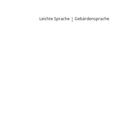
Newsroom
Pressemitteilungen
Öffentliche Zustellungen
Leichte Sprache
|
Gebärdensprache