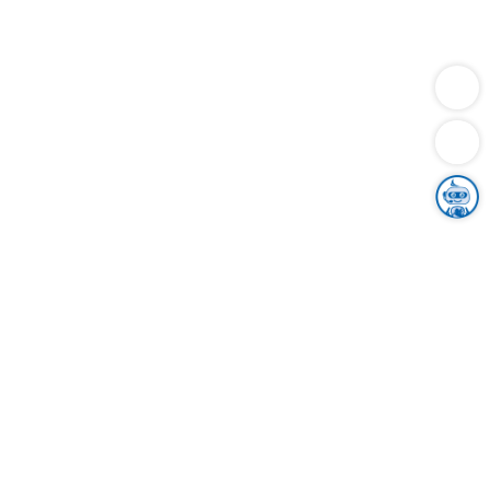
Dienstleistungen
Bauen
Lebensunterhalt & Soziales
Verkehr
Familie
Migration & Integration
Sicherheit & Ordnung
Wirtschaft
Gesundheit
Umwelt
Unsere Ämter
Landkreis & Verwaltung
Der Ortenaukreis
Gesundheit, Sicherheit & Soziales
Bildung
Zuwanderung
Ländlicher Raum
Klimaschutz
Tourismus
Bekanntmachungen
Gleichstellung von Frauen und Männern
Grenzüberschreitende Zusammenarbeit
Kreistag
Kreistagsinformationssystem
Kreisrecht
Kreistagswahl
Karriere
Stellenangebote
Eventkalender
Ausbildung
Studium
Praktikum
Freiwilligendienst
Unser Leitbild