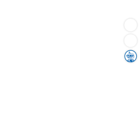
Dienstleistungen
Bauen
Lebensunterhalt & Soziales
Verkehr
Familie
Migration & Integration
Sicherheit & Ordnung
Wirtschaft
Gesundheit
Umwelt
Unsere Ämter
Landkreis & Verwaltung
Der Ortenaukreis
Gesundheit, Sicherheit & Soziales
Bildung
Zuwanderung
Ländlicher Raum
Klimaschutz
Tourismus
Bekanntmachungen
Gleichstellung von Frauen und Männern
Grenzüberschreitende Zusammenarbeit
Kreistag
Kreistagsinformationssystem
Kreisrecht
Kreistagswahl
Karriere
Stellenangebote
Eventkalender
Ausbildung
Studium
Praktikum
Freiwilligendienst
Unser Leitbild