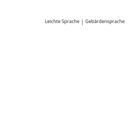
Newsroom
Pressemitteilungen
Öffentliche Zustellungen
Leichte Sprache
|
Gebärdensprache