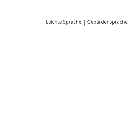
Newsroom
Pressemitteilungen
Öffentliche Zustellungen
Leichte Sprache
|
Gebärdensprache