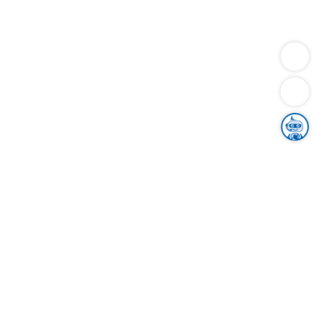
Dienstleistungen
Bauen
Lebensunterhalt & Soziales
Verkehr
Familie
Migration & Integration
Sicherheit & Ordnung
Wirtschaft
Gesundheit
Umwelt
Unsere Ämter
Landkreis & Verwaltung
Der Ortenaukreis
Gesundheit, Sicherheit & Soziales
Bildung
Zuwanderung
Ländlicher Raum
Klimaschutz
Tourismus
Bekanntmachungen
Gleichstellung von Frauen und Männern
Grenzüberschreitende Zusammenarbeit
Kreistag
Kreistagsinformationssystem
Kreisrecht
Kreistagswahl
Karriere
Stellenangebote
Eventkalender
Ausbildung
Studium
Praktikum
Freiwilligendienst
Unser Leitbild