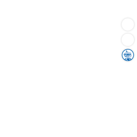
Dienstleistungen
Bauen
Lebensunterhalt & Soziales
Verkehr
Familie
Migration & Integration
Sicherheit & Ordnung
Wirtschaft
Gesundheit
Umwelt
Unsere Ämter
Landkreis & Verwaltung
Der Ortenaukreis
Gesundheit, Sicherheit & Soziales
Bildung
Zuwanderung
Ländlicher Raum
Klimaschutz
Tourismus
Bekanntmachungen
Gleichstellung von Frauen und Männern
Grenzüberschreitende Zusammenarbeit
Kreistag
Kreistagsinformationssystem
Kreisrecht
Kreistagswahl
Karriere
Stellenangebote
Eventkalender
Ausbildung
Studium
Praktikum
Freiwilligendienst
Unser Leitbild