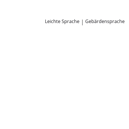
Newsroom
Pressemitteilungen
Öffentliche Zustellungen
Leichte Sprache
|
Gebärdensprache