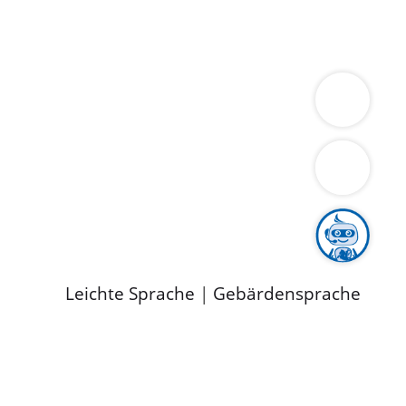
ung
Wirtschaft
Gesundheit
Umwelt
limaschutz
Tourismus
Bekanntmachungen
ild
Leichte Sprache
|
Gebärdensprache