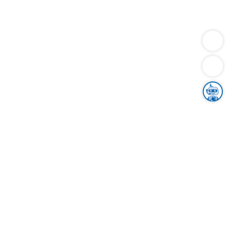
Dienstleistungen
Bauen
Lebensunterhalt & Soziales
Verkehr
Familie
Migration & Integration
Sicherheit & Ordnung
Wirtschaft
Gesundheit
Umwelt
Unsere Ämter
Landkreis & Verwaltung
Der Ortenaukreis
Gesundheit, Sicherheit & Soziales
Bildung
Zuwanderung
Ländlicher Raum
Klimaschutz
Tourismus
Bekanntmachungen
Gleichstellung von Frauen und Männern
Grenzüberschreitende Zusammenarbeit
Kreistag
Kreistagsinformationssystem
Kreisrecht
Kreistagswahl
Karriere
Stellenangebote
Eventkalender
Ausbildung
Studium
Praktikum
Freiwilligendienst
Unser Leitbild