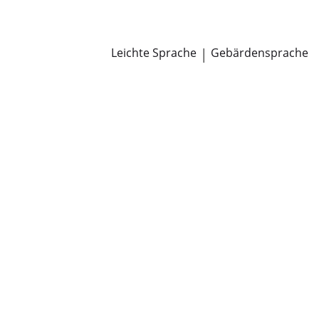
Newsroom
Pressemitteilungen
Öffentliche Zustellungen
Leichte Sprache
|
Gebärdensprache