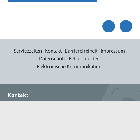
Servicezeiten
Kontakt
Barrierefreiheit
Impressum
Datenschutz
Fehler melden
Elektronische Kommunikation
Kontakt
Landratsamt Ortenaukreis
Badstraße 20
77652 Offenburg
Telefon: 0781 805-0