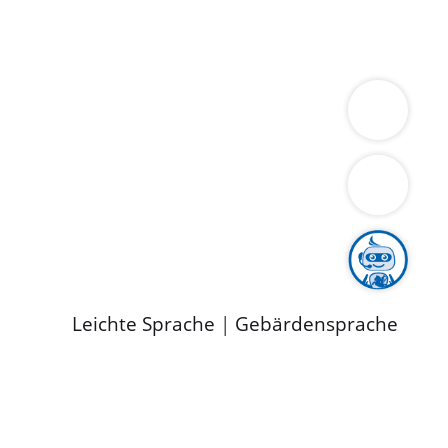
ung
Wirtschaft
Gesundheit
Umwelt
limaschutz
Tourismus
Bekanntmachungen
ild
Leichte Sprache
|
Gebärdensprache