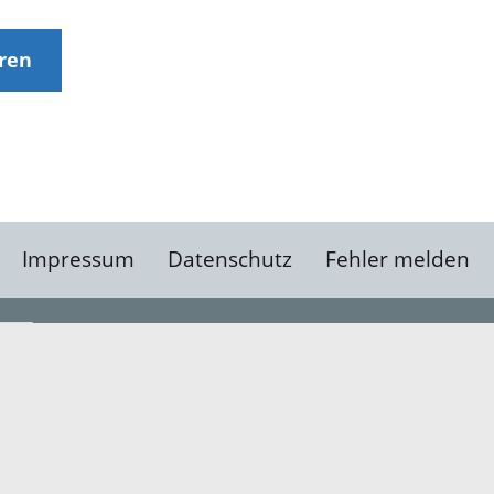
eren
Impressum
Datenschutz
Fehler melden
Kontakt
Landratsamt Ortenauk
Badstraße 20
77652 Offenburg
Telefon: 0781 805-0