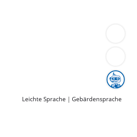
ung
Wirtschaft
Gesundheit
Umwelt
limaschutz
Tourismus
Bekanntmachungen
ild
Leichte Sprache
|
Gebärdensprache