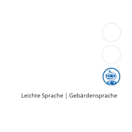
ung
Wirtschaft
Gesundheit
Umwelt
limaschutz
Tourismus
Bekanntmachungen
ild
Leichte Sprache
|
Gebärdensprache