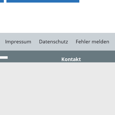
Impressum
Datenschutz
Fehler melden
Kontakt
Landratsamt Ortenauk
Badstraße 20
77652 Offenburg
Telefon: 0781 805-0
Fax: 0781 805-1211
E-Mail senden