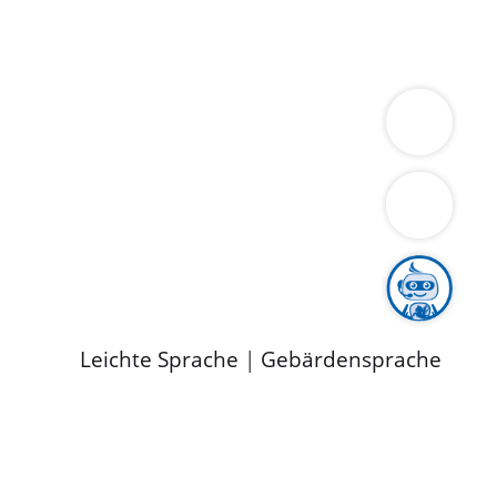
ung
Wirtschaft
Gesundheit
Umwelt
limaschutz
Tourismus
Bekanntmachungen
ild
Leichte Sprache
|
Gebärdensprache