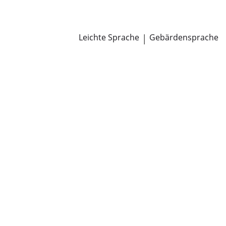
Newsroom
Pressemitteilungen
Öffentliche Zustellungen
Leichte Sprache
|
Gebärdensprache