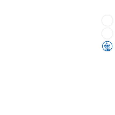
Dienstleistungen
Bauen
Lebensunterhalt & Soziales
Verkehr
Familie
Migration & Integration
Sicherheit & Ordnung
Wirtschaft
Gesundheit
Umwelt
Unsere Ämter
Landkreis & Verwaltung
Der Ortenaukreis
Gesundheit, Sicherheit & Soziales
Bildung
Zuwanderung
Ländlicher Raum
Klimaschutz
Tourismus
Bekanntmachungen
Gleichstellung von Frauen und Männern
Grenzüberschreitende Zusammenarbeit
Kreistag
Kreistagsinformationssystem
Kreisrecht
Kreistagswahl
Karriere
Stellenangebote
Eventkalender
Ausbildung
Studium
Praktikum
Freiwilligendienst
Unser Leitbild