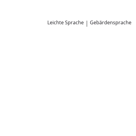
Newsroom
Pressemitteilungen
Öffentliche Zustellungen
Leichte Sprache
|
Gebärdensprache