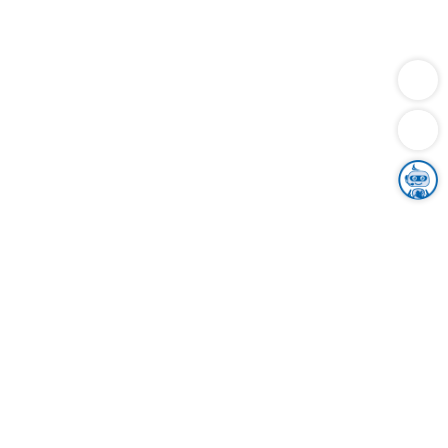
Dienstleistungen
Bauen
Lebensunterhalt & Soziales
Verkehr
Familie
Migration & Integration
Sicherheit & Ordnung
Wirtschaft
Gesundheit
Umwelt
Unsere Ämter
Landkreis & Verwaltung
Der Ortenaukreis
Gesundheit, Sicherheit & Soziales
Bildung
Zuwanderung
Ländlicher Raum
Klimaschutz
Tourismus
Bekanntmachungen
Gleichstellung von Frauen und Männern
Grenzüberschreitende Zusammenarbeit
Kreistag
Kreistagsinformationssystem
Kreisrecht
Kreistagswahl
Karriere
Stellenangebote
Eventkalender
Ausbildung
Studium
Praktikum
Freiwilligendienst
Unser Leitbild