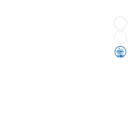
Dienstleistungen
Bauen
Lebensunterhalt & Soziales
Verkehr
Familie
Migration & Integration
Sicherheit & Ordnung
Wirtschaft
Gesundheit
Umwelt
Unsere Ämter
Landkreis & Verwaltung
Der Ortenaukreis
Gesundheit, Sicherheit & Soziales
Bildung
Zuwanderung
Ländlicher Raum
Klimaschutz
Tourismus
Bekanntmachungen
Gleichstellung von Frauen und Männern
Grenzüberschreitende Zusammenarbeit
Kreistag
Kreistagsinformationssystem
Kreisrecht
Kreistagswahl
Karriere
Stellenangebote
Eventkalender
Ausbildung
Studium
Praktikum
Freiwilligendienst
Unser Leitbild