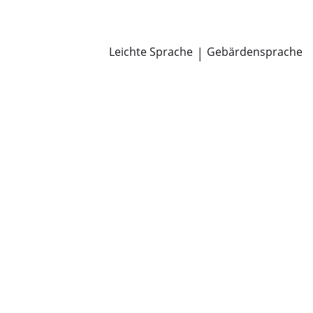
Newsroom
Pressemitteilungen
Öffentliche Zustellungen
Leichte Sprache
|
Gebärdensprache