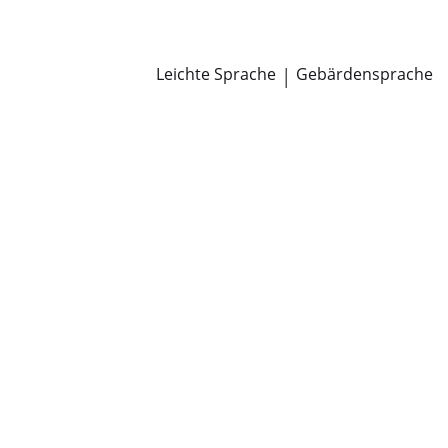
Newsroom
Pressemitteilungen
Öffentliche Zustellungen
Leichte Sprache
|
Gebärdensprache