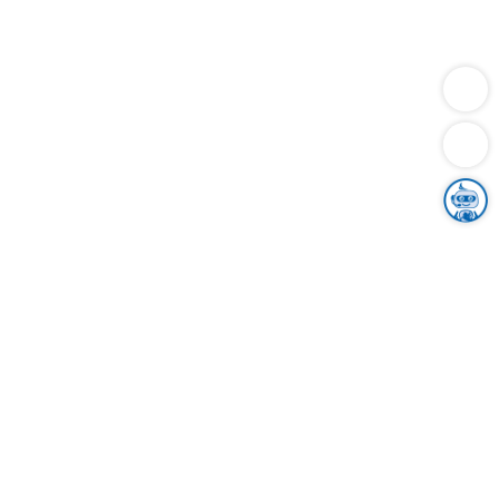
Dienstleistungen
Bauen
Lebensunterhalt & Soziales
Verkehr
Familie
Migration & Integration
Sicherheit & Ordnung
Wirtschaft
Gesundheit
Umwelt
Unsere Ämter
Landkreis & Verwaltung
Der Ortenaukreis
Gesundheit, Sicherheit & Soziales
Bildung
Zuwanderung
Ländlicher Raum
Klimaschutz
Tourismus
Bekanntmachungen
Gleichstellung von Frauen und Männern
Grenzüberschreitende Zusammenarbeit
Kreistag
Kreistagsinformationssystem
Kreisrecht
Kreistagswahl
Karriere
Stellenangebote
Eventkalender
Ausbildung
Studium
Praktikum
Freiwilligendienst
Unser Leitbild