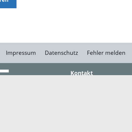
Impressum
Datenschutz
Fehler melden
Kontakt
Landratsamt Ortenauk
Badstraße 20
77652 Offenburg
Telefon: 0781 805-0
Fax: 0781 805-1211