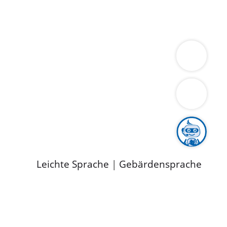
ung
Wirtschaft
Gesundheit
Umwelt
limaschutz
Tourismus
Bekanntmachungen
ild
Leichte Sprache
|
Gebärdensprache