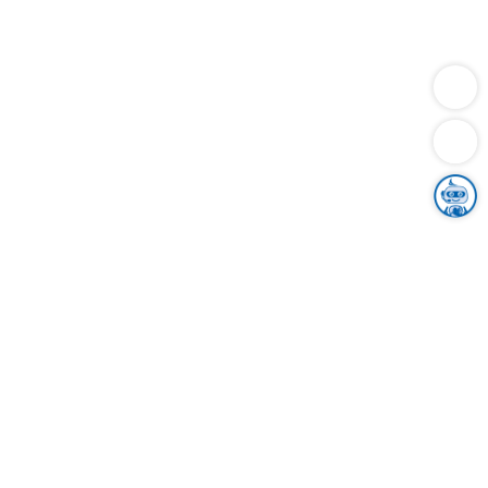
Dienstleistungen
Bauen
Lebensunterhalt & Soziales
Verkehr
Familie
Migration & Integration
Sicherheit & Ordnung
Wirtschaft
Gesundheit
Umwelt
Unsere Ämter
Landkreis & Verwaltung
Der Ortenaukreis
Gesundheit, Sicherheit & Soziales
Bildung
Zuwanderung
Ländlicher Raum
Klimaschutz
Tourismus
Bekanntmachungen
Gleichstellung von Frauen und Männern
Grenzüberschreitende Zusammenarbeit
Kreistag
Kreistagsinformationssystem
Kreisrecht
Kreistagswahl
Karriere
Stellenangebote
Eventkalender
Ausbildung
Studium
Praktikum
Freiwilligendienst
Unser Leitbild