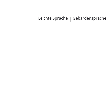
Newsroom
Pressemitteilungen
Öffentliche Zustellungen
Leichte Sprache
|
Gebärdensprache