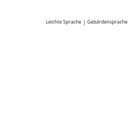
Newsroom
Pressemitteilungen
Öffentliche Zustellungen
Leichte Sprache
|
Gebärdensprache