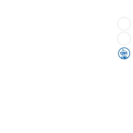
Dienstleistungen
Bauen
Lebensunterhalt & Soziales
Verkehr
Familie
Migration & Integration
Sicherheit & Ordnung
Wirtschaft
Gesundheit
Umwelt
Unsere Ämter
Landkreis & Verwaltung
Der Ortenaukreis
Gesundheit, Sicherheit & Soziales
Bildung
Zuwanderung
Ländlicher Raum
Klimaschutz
Tourismus
Bekanntmachungen
Gleichstellung von Frauen und Männern
Grenzüberschreitende Zusammenarbeit
Kreistag
Kreistagsinformationssystem
Kreisrecht
Kreistagswahl
Karriere
Stellenangebote
Eventkalender
Ausbildung
Studium
Praktikum
Freiwilligendienst
Unser Leitbild