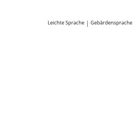
Newsroom
Pressemitteilungen
Öffentliche Zustellungen
Leichte Sprache
|
Gebärdensprache