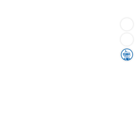
Dienstleistungen
Bauen
Lebensunterhalt & Soziales
Verkehr
Familie
Migration & Integration
Sicherheit & Ordnung
Wirtschaft
Gesundheit
Umwelt
Unsere Ämter
Landkreis & Verwaltung
Der Ortenaukreis
Gesundheit, Sicherheit & Soziales
Bildung
Zuwanderung
Ländlicher Raum
Klimaschutz
Tourismus
Bekanntmachungen
Gleichstellung von Frauen und Männern
Grenzüberschreitende Zusammenarbeit
Kreistag
Kreistagsinformationssystem
Kreisrecht
Kreistagswahl
Karriere
Stellenangebote
Eventkalender
Ausbildung
Studium
Praktikum
Freiwilligendienst
Unser Leitbild