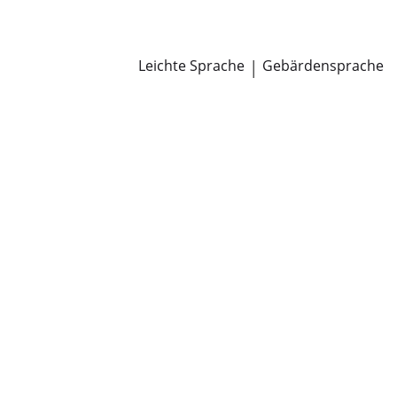
Newsroom
Pressemitteilungen
Öffentliche Zustellungen
Leichte Sprache
|
Gebärdensprache