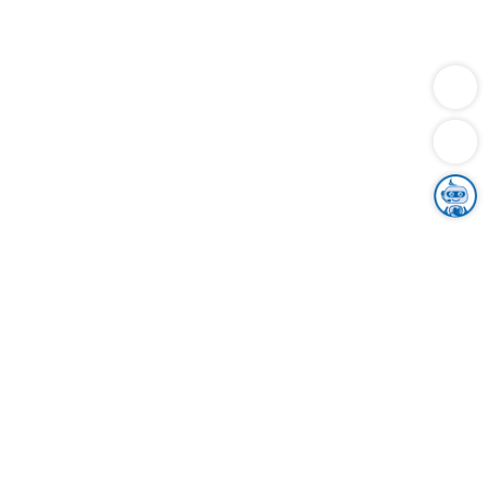
Dienstleistungen
Bauen
Lebensunterhalt & Soziales
Verkehr
Familie
Migration & Integration
Sicherheit & Ordnung
Wirtschaft
Gesundheit
Umwelt
Unsere Ämter
Landkreis & Verwaltung
Der Ortenaukreis
Gesundheit, Sicherheit & Soziales
Bildung
Zuwanderung
Ländlicher Raum
Klimaschutz
Tourismus
Bekanntmachungen
Gleichstellung von Frauen und Männern
Grenzüberschreitende Zusammenarbeit
Kreistag
Kreistagsinformationssystem
Kreisrecht
Kreistagswahl
Karriere
Stellenangebote
Eventkalender
Ausbildung
Studium
Praktikum
Freiwilligendienst
Unser Leitbild