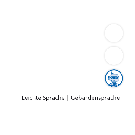
ung
Wirtschaft
Gesundheit
Umwelt
limaschutz
Tourismus
Bekanntmachungen
ild
Leichte Sprache
|
Gebärdensprache