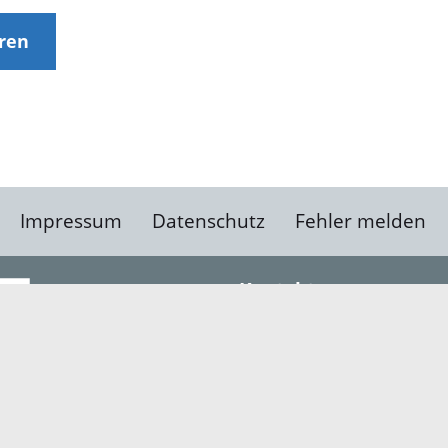
eren
Impressum
Datenschutz
Fehler melden
Kontakt
Landratsamt Ortenauk
Badstraße 20
77652 Offenburg
Telefon: 0781 805-0