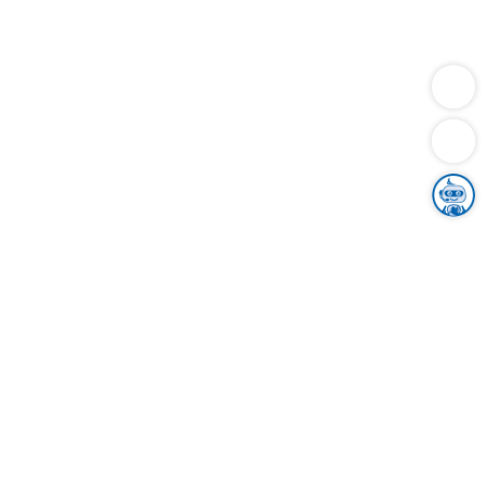
Dienstleistungen
Bauen
Lebensunterhalt & Soziales
Verkehr
Familie
Migration & Integration
Sicherheit & Ordnung
Wirtschaft
Gesundheit
Umwelt
Unsere Ämter
Landkreis & Verwaltung
Der Ortenaukreis
Gesundheit, Sicherheit & Soziales
Bildung
Zuwanderung
Ländlicher Raum
Klimaschutz
Tourismus
Bekanntmachungen
Gleichstellung von Frauen und Männern
Grenzüberschreitende Zusammenarbeit
Kreistag
Kreistagsinformationssystem
Kreisrecht
Kreistagswahl
Karriere
Stellenangebote
Eventkalender
Ausbildung
Studium
Praktikum
Freiwilligendienst
Unser Leitbild