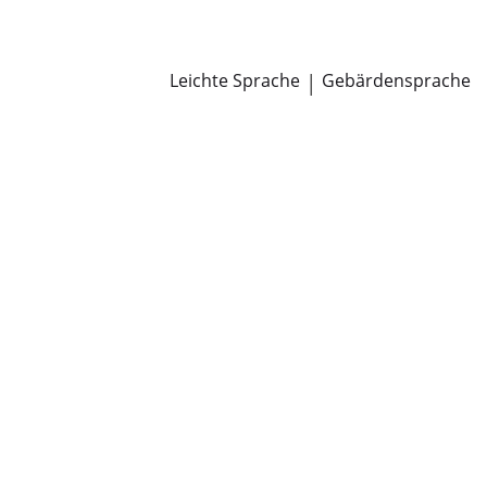
Newsroom
Pressemitteilungen
Öffentliche Zustellungen
Leichte Sprache
|
Gebärdensprache