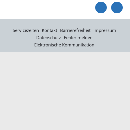
Servicezeiten
Kontakt
Barrierefreiheit
Impressum
Datenschutz
Fehler melden
Elektronische Kommunikation
Kontakt
Landratsamt Ortenaukreis
Badstraße 20
77652 Offenburg
Telefon: 0781 805-0
Fax: 0781 805-1211
E-Mail senden