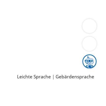
ung
Wirtschaft
Gesundheit
Umwelt
limaschutz
Tourismus
Bekanntmachungen
ild
Leichte Sprache
|
Gebärdensprache