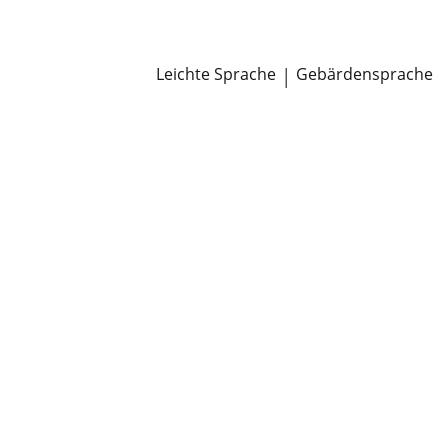
Newsroom
Pressemitteilungen
Öffentliche Zustellungen
Leichte Sprache
|
Gebärdensprache