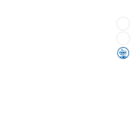
Dienstleistungen
Bauen
Lebensunterhalt & Soziales
Verkehr
Familie
Migration & Integration
Sicherheit & Ordnung
Wirtschaft
Gesundheit
Umwelt
Unsere Ämter
Landkreis & Verwaltung
Der Ortenaukreis
Gesundheit, Sicherheit & Soziales
Bildung
Zuwanderung
Ländlicher Raum
Klimaschutz
Tourismus
Bekanntmachungen
Gleichstellung von Frauen und Männern
Grenzüberschreitende Zusammenarbeit
Kreistag
Kreistagsinformationssystem
Kreisrecht
Kreistagswahl
Karriere
Stellenangebote
Eventkalender
Ausbildung
Studium
Praktikum
Freiwilligendienst
Unser Leitbild