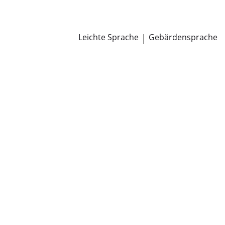
Newsroom
Pressemitteilungen
Öffentliche Zustellungen
Leichte Sprache
|
Gebärdensprache