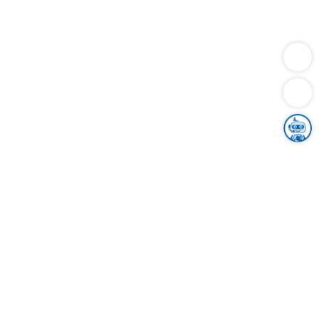
Dienstleistungen
Bauen
Lebensunterhalt & Soziales
Verkehr
Familie
Migration & Integration
Sicherheit & Ordnung
Wirtschaft
Gesundheit
Umwelt
Unsere Ämter
Landkreis & Verwaltung
Der Ortenaukreis
Gesundheit, Sicherheit & Soziales
Bildung
Zuwanderung
Ländlicher Raum
Klimaschutz
Tourismus
Bekanntmachungen
Gleichstellung von Frauen und Männern
Grenzüberschreitende Zusammenarbeit
Kreistag
Kreistagsinformationssystem
Kreisrecht
Kreistagswahl
Karriere
Stellenangebote
Eventkalender
Ausbildung
Studium
Praktikum
Freiwilligendienst
Unser Leitbild