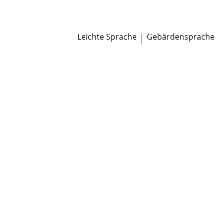
Newsroom
Pressemitteilungen
Öffentliche Zustellungen
Leichte Sprache
|
Gebärdensprache