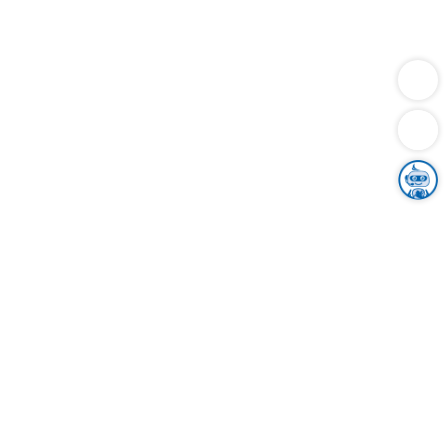
Dienstleistungen
Bauen
Lebensunterhalt & Soziales
Verkehr
Familie
Migration & Integration
Sicherheit & Ordnung
Wirtschaft
Gesundheit
Umwelt
Unsere Ämter
Landkreis & Verwaltung
Der Ortenaukreis
Gesundheit, Sicherheit & Soziales
Bildung
Zuwanderung
Ländlicher Raum
Klimaschutz
Tourismus
Bekanntmachungen
Gleichstellung von Frauen und Männern
Grenzüberschreitende Zusammenarbeit
Kreistag
Kreistagsinformationssystem
Kreisrecht
Kreistagswahl
Karriere
Stellenangebote
Eventkalender
Ausbildung
Studium
Praktikum
Freiwilligendienst
Unser Leitbild