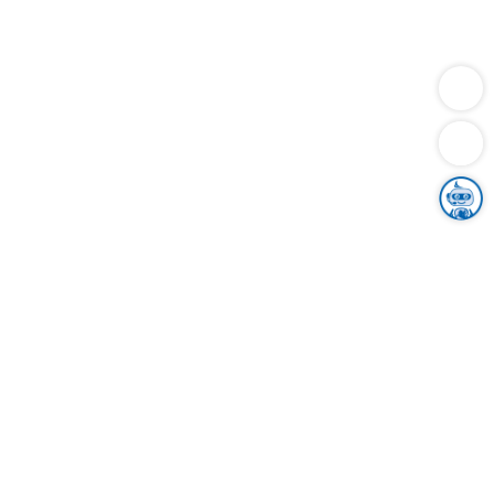
Dienstleistungen
Bauen
Lebensunterhalt & Soziales
Verkehr
Familie
Migration & Integration
Sicherheit & Ordnung
Wirtschaft
Gesundheit
Umwelt
Unsere Ämter
Landkreis & Verwaltung
Der Ortenaukreis
Gesundheit, Sicherheit & Soziales
Bildung
Zuwanderung
Ländlicher Raum
Klimaschutz
Tourismus
Bekanntmachungen
Gleichstellung von Frauen und Männern
Grenzüberschreitende Zusammenarbeit
Kreistag
Kreistagsinformationssystem
Kreisrecht
Kreistagswahl
Karriere
Stellenangebote
Eventkalender
Ausbildung
Studium
Praktikum
Freiwilligendienst
Unser Leitbild