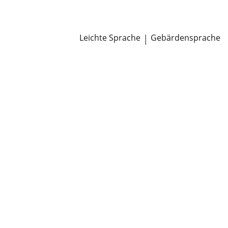
Newsroom
Pressemitteilungen
Öffentliche Zustellungen
Leichte Sprache
|
Gebärdensprache