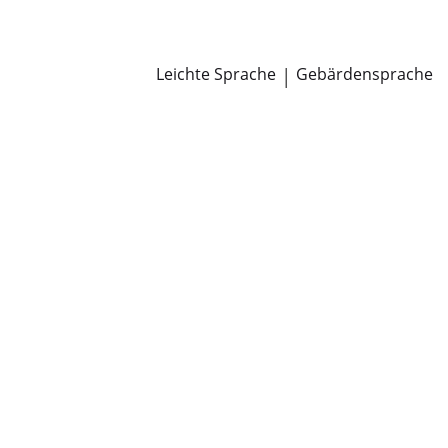
Newsroom
Pressemitteilungen
Öffentliche Zustellungen
Leichte Sprache
|
Gebärdensprache