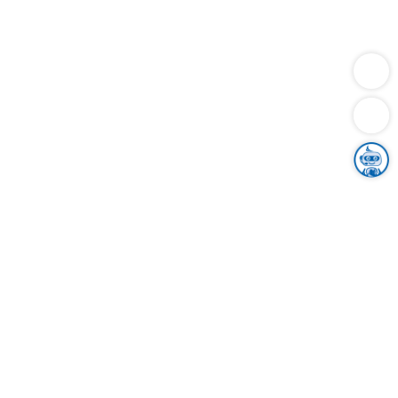
Dienstleistungen
Bauen
Lebensunterhalt & Soziales
Verkehr
Familie
Migration & Integration
Sicherheit & Ordnung
Wirtschaft
Gesundheit
Umwelt
Unsere Ämter
Landkreis & Verwaltung
Der Ortenaukreis
Gesundheit, Sicherheit & Soziales
Bildung
Zuwanderung
Ländlicher Raum
Klimaschutz
Tourismus
Bekanntmachungen
Gleichstellung von Frauen und Männern
Grenzüberschreitende Zusammenarbeit
Kreistag
Kreistagsinformationssystem
Kreisrecht
Kreistagswahl
Karriere
Stellenangebote
Eventkalender
Ausbildung
Studium
Praktikum
Freiwilligendienst
Unser Leitbild