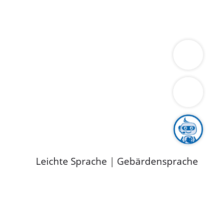
ung
Wirtschaft
Gesundheit
Umwelt
limaschutz
Tourismus
Bekanntmachungen
ild
Leichte Sprache
|
Gebärdensprache