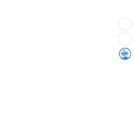
Dienstleistungen
Bauen
Lebensunterhalt & Soziales
Verkehr
Familie
Migration & Integration
Sicherheit & Ordnung
Wirtschaft
Gesundheit
Umwelt
Unsere Ämter
Landkreis & Verwaltung
Der Ortenaukreis
Gesundheit, Sicherheit & Soziales
Bildung
Zuwanderung
Ländlicher Raum
Klimaschutz
Tourismus
Bekanntmachungen
Gleichstellung von Frauen und Männern
Grenzüberschreitende Zusammenarbeit
Kreistag
Kreistagsinformationssystem
Kreisrecht
Kreistagswahl
Karriere
Stellenangebote
Eventkalender
Ausbildung
Studium
Praktikum
Freiwilligendienst
Unser Leitbild