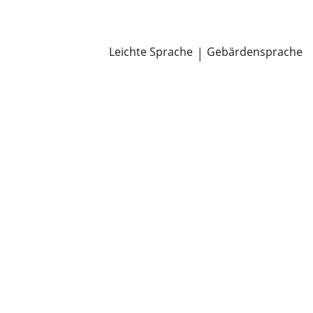
Newsroom
Pressemitteilungen
Öffentliche Zustellungen
Leichte Sprache
|
Gebärdensprache